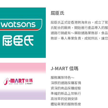
屈臣氏
屈臣氏正式從香港跨海來台，成立了第
氏配合的廠商，開始進行產品導入的服
通路行銷處有～藥妝通路業務部，食品
務部，專人專業負責，成就所託，讓您
J-MART 佳瑪
服務團隊特色～
深厚的通路採購客情
資深的商品採購經驗
準確的新品上架執行
高效率的促銷安排
體貼敬業的服務態度